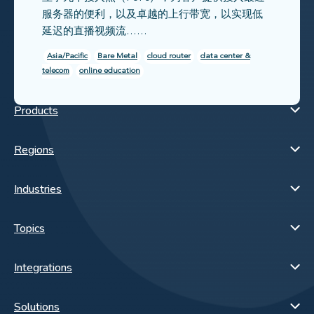
服务器的便利，以及卓越的上行带宽，以实现低
延迟的直播视频流……
Asia/Pacific
Bare Metal
cloud router
data center &
telecom
online education
Products
Regions
Industries
Topics
Integrations
Solutions