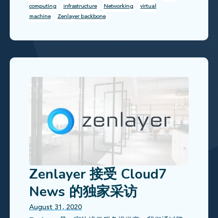
computing
infrastructure
Networking
virtual
machine
Zenlayer backbone
Zenlayer 接受 Cloud7
News 的独家采访
August 31, 2020