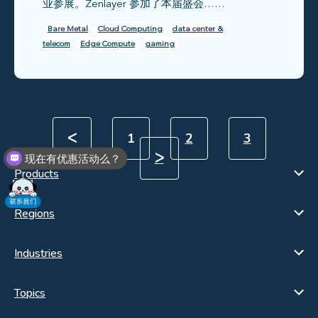
业参展。Zenlayer 参加了本届盛会……
Bare Metal
Cloud Computing
data center &
telecom
Edge Compute
gaming
ᐸ
1
2
3
ᐳ
现在有优惠活动么？
Products
Regions
Industries
Topics