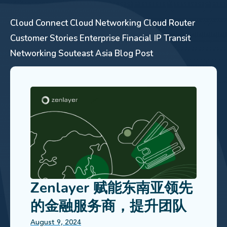
Cloud Connect
Cloud Networking
Cloud Router
Customer Stories
Enterprise
Finacial
IP Transit
Networking
Souteast Asia
Blog Post
Zenlayer 赋能东南亚领先
的金融服务商，提升团队
远程协作数字化体验
August 9, 2024