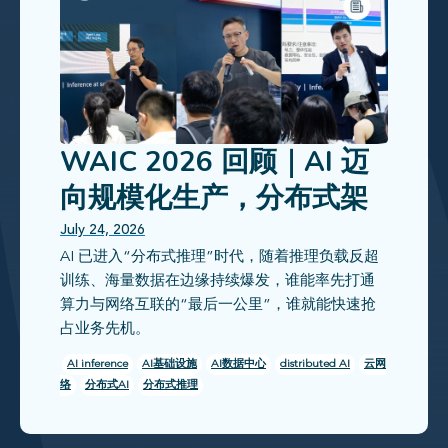
WAIC 2026 回顾｜AI 迈
向规模化生产，分布式架
构成为新常态
July 24, 2026
AI 已进入“分布式推理”时代，随着推理负载反超
训练、海量数据在边缘持续爆发，谁能率先打通
算力与网络互联的“最后一公里”，谁就能快速抢
占业务先机。
AI inference
AI基础设施
AI数据中心
distributed AI
云网
络
分布式AI
分布式推理