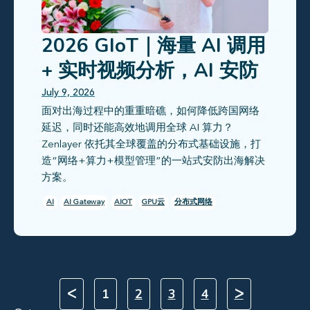
2026 GIoT｜海量 AI 调用
+ 实时视频分析，AI 安防
出海如何稳稳不掉线？
July 9, 2026
面对出海过程中的重重暗礁，如何降低跨国网络
延迟，同时还能高效地调用全球 AI 算力？
Zenlayer 依托其全球覆盖的分布式基础设施，打
造“网络+算力+模型管理”的一站式安防出海解决
方案。
AI
AI Gateway
AIOT
GPU云
分布式网络
ᐸ
1
2
3
4
ᐳ