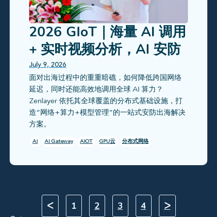
2026 GIoT｜海量 AI 调用
+ 实时视频分析，AI 安防
出海如何稳稳不掉线？
July 9, 2026
面对出海过程中的重重暗礁，如何降低跨国网络
延迟，同时还能高效地调用全球 AI 算力？
Zenlayer 依托其全球覆盖的分布式基础设施，打
造“网络+算力+模型管理”的一站式安防出海解决
方案。
AI
AI Gateway
AIOT
GPU云
分布式网络
ᐸ
1
2
3
4
ᐳ