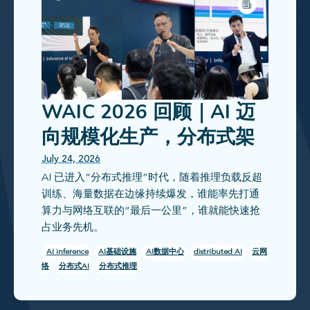
WAIC 2026 回顾｜AI 迈
向规模化生产，分布式架
构成为新常态
July 24, 2026
AI 已进入“分布式推理”时代，随着推理负载反超
训练、海量数据在边缘持续爆发，谁能率先打通
算力与网络互联的“最后一公里”，谁就能快速抢
占业务先机。
AI inference
AI基础设施
AI数据中心
distributed AI
云网
络
分布式AI
分布式推理