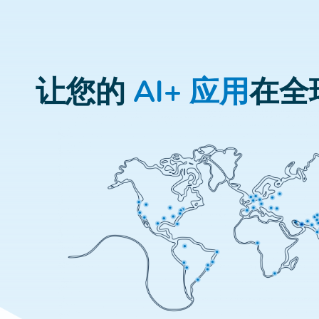
让您的
AI+ 应用
在全